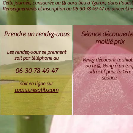
Cette journée, consacrée au Qi aura lieu à Yzeron, dans l'ouest
Renseignements et inscription au 06-30-78-49-47 ou
vincent.h
Prendre un rendez-vous
Séance découverte
moitié prix
Les rendez-vous se prennent
soit par téléphone au
Venez découvrir le shiat
ou le Qi Gong à un tari
06-30-78-49-47
attractif pour la 1ère
séance.
soit en ligne sur
www.resalib.com