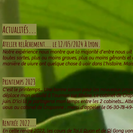
Actualités...
Atelier relâchement... le 12/05/2024 à Lyon.
Notre expérience nous montre que la majorité d'entre nous vit
toutes sortes, plus ou moins graves, plus ou moins gênants et 
manière de vivre ont quelque chose à voir dans l'histoire. Mai
Printemps 2023
C'est le printemps... Une bonne saison pour les nouveaux projet
déplace mon activité à Tournon sur Rhône. Le cabinet de Crap
juin. D'ici là je partagerai mon temps entre les 2 cabinets... At
vous au cabinet de Craponne , merci d'appeler le 06-30-78-49
Rentrée 2022...
En cette rentré 2022, les cours de TaiJi Quan et de Qi Gong vo