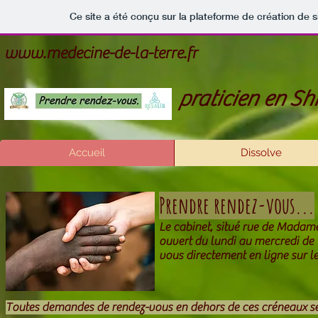
Ce site a été conçu sur la plateforme de création de s
www.medecine-de-la-terre.fr
praticien en
Shi
Accueil
Dissolve
Prendre rendez-vous...
Le cabinet, situé rue de Madame
ouvert du lundi au mercredi de
vous directement en ligne sur le 
Toutes demandes de rendez-vous en dehors de ces créneaux se f